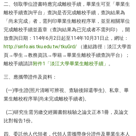
二、領取學位證書時應完成離校手續，畢業生可至「畢業生
離校手續查詢平台」查詢是否完成離校手續，查詢結果為
「尚未完成」者，需列印畢業生離校程序單，並至相關單位
完成離校手續並蓋章（查詢結果為已完成者不需列印），開
放查詢日期：114年6月2日起至114年10月31日止，網址：
http://sinfo.ais.tku.edu.tw/tkuGrd/
（連結路徑：淡江大學首
頁→學生→教務資訊→學籍→畢業生離校手續查詢平台）；
離校手續請詳
附件1「淡江大學畢業生離校手續」
。
三、應攜帶證件及資料：
(一)學生證(照片清晰可辨視、查驗後歸還學生)、私章、畢
業生離校程序單(尚未完成離校手續者)。
(二)研究生需另繳交經圖書館核驗之論文正本1冊，及論文
比對報告1份。
四、委託他人代領者，代領人需攜帶身分證件及畢業生本人