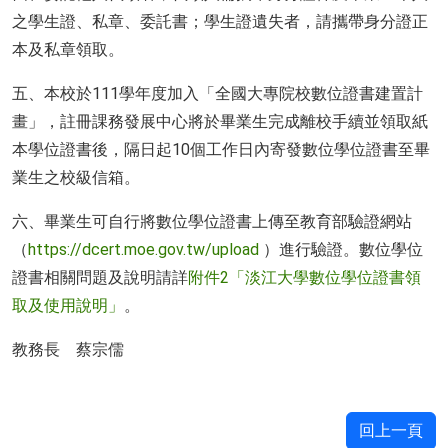
之學生證、私章、委託書；學生證遺失者，請攜帶身分證正
本及私章領取。
五、本校於111學年度加入「全國大專院校數位證書建置計
畫」，註冊課務發展中心將於畢業生完成離校手續並領取紙
本學位證書後，隔日起10個工作日內寄發數位學位證書至畢
業生之校級信箱。
六、畢業生可自行將數位學位證書上傳至教育部驗證網站
（
https://dcert.moe.gov.tw/upload
）進行驗證。數位學位
證書相關問題及說明請詳
附件2「淡江大學數位學位證書領
取及使用說明」
。
教務長 蔡宗儒
回上一頁