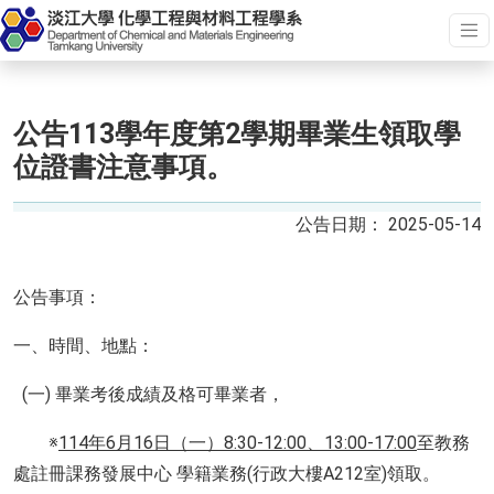
公告113學年度第2學期畢業生領取學
位證書注意事項。
2025-05-14
公告事項：
一、時間、地點：
(一) 畢業考後成績及格可畢業者，
※
114
年
6
月
16
日（一）
8:30-12:00
、
13:00-17:00
至教務
處註冊課務發展中心 學籍業務(行政大樓A212室)領取。