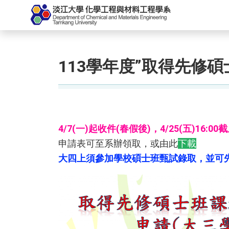
113學年度”取得先修碩士
4/7(一)起收件(春假後)，4/25(五)1
申請表可至系辦領取，或由此
下載
大四上須參加學校碩士班甄試錄取，並可