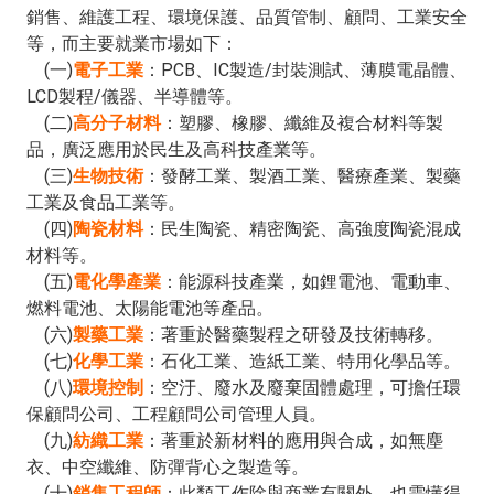
銷售、維護工程、環境保護、品質管制、顧問、工業安全
等，而主要就業市場如下：
(一)
電子工業
：PCB、IC製造/封裝測試、薄膜電晶體、
LCD製程/儀器、半導體等。
(二)
高分子材料
：塑膠、橡膠、纖維及複合材料等製
品，廣泛應用於民生及高科技產業等。
(三)
生物技術
：發酵工業、製酒工業、醫療產業、製藥
工業及食品工業等。
(四)
陶瓷材料
：民生陶瓷、精密陶瓷、高強度陶瓷混成
材料等。
(五)
電化學產業
：能源科技產業，如鋰電池、電動車、
燃料電池、太陽能電池等產品。
(六)
製藥工業
：著重於醫藥製程之研發及技術轉移。
(七)
化學工業
：石化工業、造紙工業、特用化學品等。
(八)
環境控制
：空汙、廢水及廢棄固體處理，可擔任環
保顧問公司、工程顧問公司管理人員。
(九)
紡織工業
：著重於新材料的應用與合成，如無塵
衣、中空纖維、防彈背心之製造等。
(十)
銷售工程師
：此類工作除與商業有關外，也需懂得