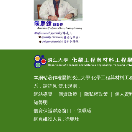
本網站著作權屬於淡江大學 化學工程與材料工
系，請詳見
使用規則
。
網站導覽
｜
個資政策
｜
隱私權政策
｜
個人資
知聲明
個資保護聯絡窗口 ：徐珮珏
網頁維護人員 : 徐珮珏