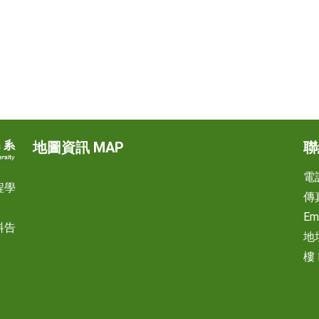
地圖資訊 MAP
聯
電話
程學
傳真
Em
料告
地
樓 