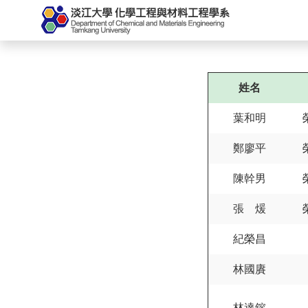
姓名
葉和明
鄭廖平
陳幹男
張 煖
紀榮昌
林國賡
林達鎔