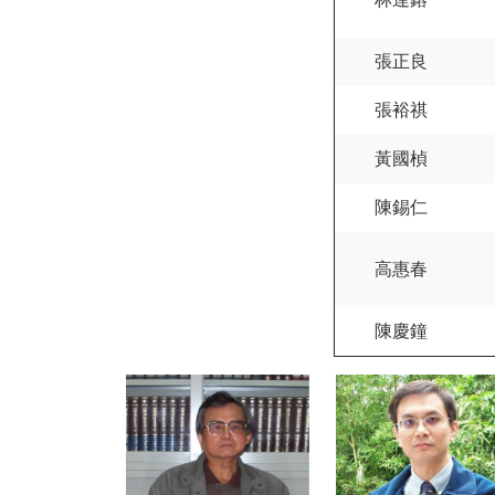
張正良
張裕祺
黃國楨
陳錫仁
高惠春
陳慶鐘