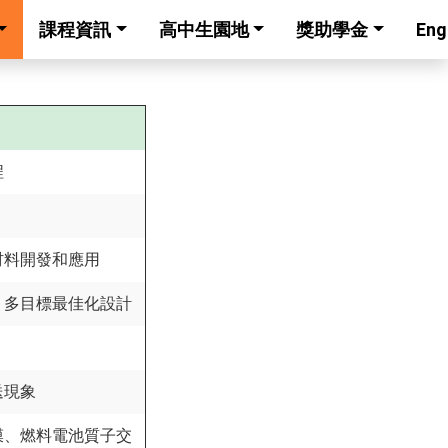
課程資訊
高中生園地
獎助學金
Eng
程
材料開發和應用
、多目標最佳化設計
送現象
膜、燃料電池質子交