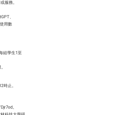
用或服務。
tGPT、
限制使用數
每組學生1至
限。
12時止。
Djr7od。
雲林科技大學研