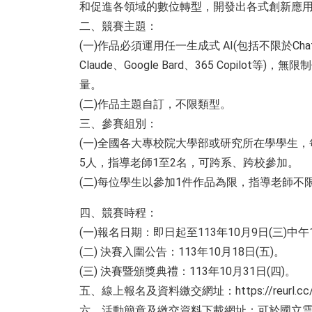
和促進各領域的數位轉型，開發出各式創新應
二、競賽主題：
(一)作品必須運用任一生成式 AI(包括不限於Cha
Claude、Google Bard、365 Copilot等)，無
量。
(二)作品主題自訂，不限類型。
三、參賽組別：
(一)全國各大專校院大學部或研究所在學學生，
5人，指導老師1至2名，可跨系、跨校參加。
(二)每位學生以參加1件作品為限，指導老師不
四、競賽時程：
(一)報名日期：即日起至113年10月9日(三)中午
(二) 決賽入圍公告：113年10月18日(五)。
(三) 決賽暨頒獎典禮：113年10月31日(四)。
五、線上報名及資料繳交網址：https://reurl.cc/
六、活動簡章及繳交資料下載網址：可於國立