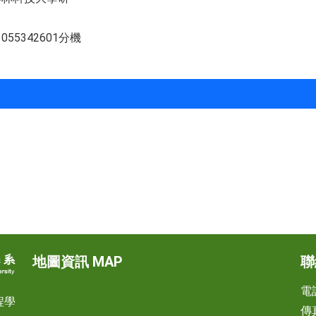
5342601分機
地圖資訊 MAP
聯
電話
程學
傳真