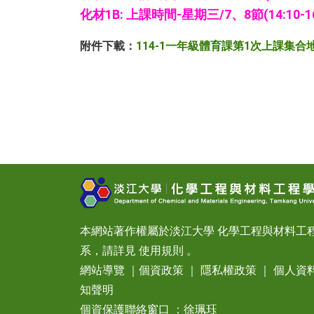
化材1B: 上課時間-星期三/7、8節(14:10-
附件下載：
114-1一年級體育課第1次上課集
本網站著作權屬於淡江大學 化學工程與材料工
系，請詳見
使用規則
。
網站導覽
｜
個資政策
｜
隱私權政策
｜
個人資
知聲明
個資保護聯絡窗口 ：徐珮珏