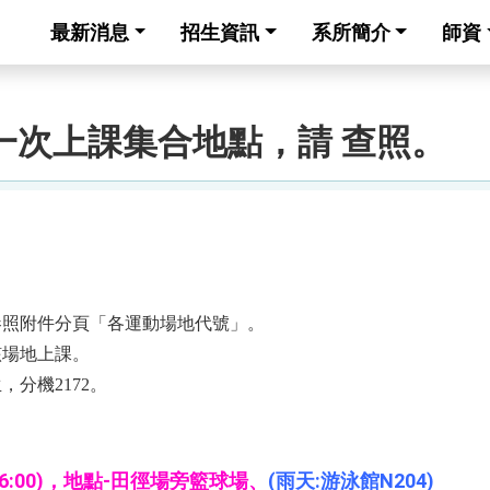
最新消息
招生資訊
系所簡介
師資
第一次上課集合地點，請 查照。
參照附件分頁「各運動場地代號」。
該場地上課。
分機2172。
-16:00)，地點-田徑場旁籃球場、
(雨天:游泳館N204)