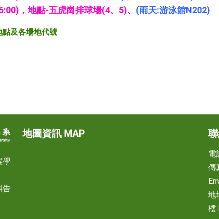
16:00)，地點-五虎崗排球場(4、5)、
(雨天:游泳館N202)
合地點及各場地代號
地圖資訊 MAP
聯
電話
程學
傳真
Em
料告
地
樓 