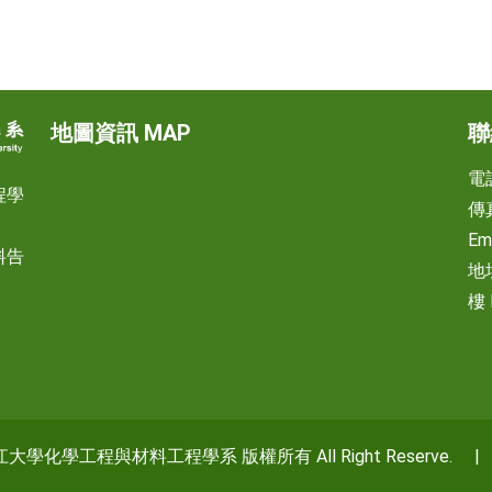
地圖資訊 MAP
聯
電話
程學
傳真
Em
料告
地
樓 
 淡江大學化學工程與材料工程學系 版權所有 All Right Reserve. | Po